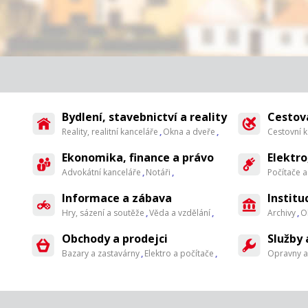
Bydlení, stavebnictví a reality
Cestová
Reality, realitní kanceláře
,
Okna a dveře
,
Cestovní 
Ekonomika, finance a právo
Elektro
Advokátní kanceláře
,
Notáři
,
Počítače a
Informace a zábava
Institu
Hry, sázení a soutěže
,
Věda a vzdělání
,
Archivy
,
O
Obchody a prodejci
Služby
Bazary a zastavárny
,
Elektro a počítače
,
Opravny a