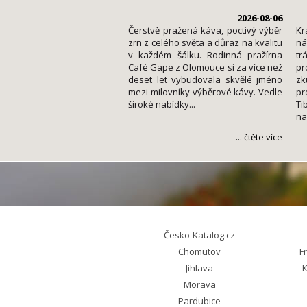
2026-08-06
Čerstvě pražená káva, poctivý výběr
Kr
zrn z celého světa a důraz na kvalitu
n
v každém šálku. Rodinná pražírna
t
Café Gape z Olomouce si za více než
p
deset let vybudovala skvělé jméno
zk
mezi milovníky výběrové kávy. Vedle
pr
široké nabídky...
Ti
nab
... čtěte více
Česko-Katalog.cz
Chomutov
F
Jihlava
K
Morava
Pardubice