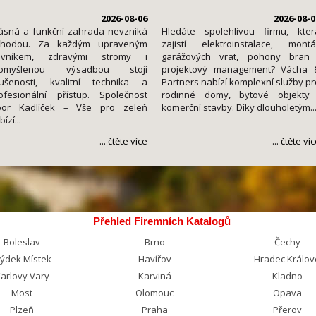
2026-08-06
2026-08-0
ásná a funkční zahrada nevzniká
Hledáte spolehlivou firmu, kter
áhodou. Za každým upraveným
zajistí elektroinstalace, montá
rávníkem, zdravými stromy i
garážových vrat, pohony bran 
romyšlenou výsadbou stojí
projektový management? Vácha 
ušenosti, kvalitní technika a
Partners nabízí komplexní služby pr
ofesionální přístup. Společnost
rodinné domy, bytové objekty 
bor Kadlíček – Vše pro zeleň
komerční stavby. Díky dlouholetým..
ízí...
... čtěte více
... čtěte ví
Přehled Firemních Katalogů
Boleslav
Brno
Čechy
rýdek Místek
Havířov
Hradec Králov
arlovy Vary
Karviná
Kladno
Most
Olomouc
Opava
Plzeň
Praha
Přerov