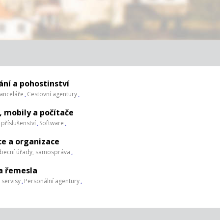
ní a pohostinství
kanceláře
,
Cestovní agentury
,
, mobily a počítače
 příslušenství
,
Software
,
ce a organizace
becní úřady, samospráva
,
 a řemesla
 servisy
,
Personální agentury
,