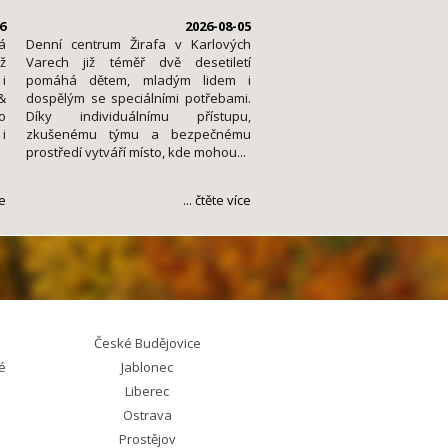
6
2026-08-05
á
Denní centrum Žirafa v Karlových
ž
Varech již téměř dvě desetiletí
i
pomáhá dětem, mladým lidem i
&
dospělým se speciálními potřebami.
o
Díky individuálnímu přístupu,
i
zkušenému týmu a bezpečnému
.
prostředí vytváří místo, kde mohou...
ce
... čtěte více
České Budějovice
é
Jablonec
Liberec
Ostrava
Prostějov