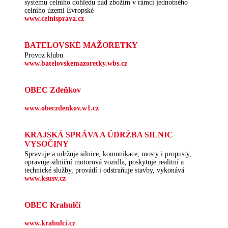
systému celního dohledu nad zbožím v rámci jednotného
celního území Evropské
www.celnisprava.cz
BATELOVSKÉ MAŽORETKY
Provoz klubu
www.batelovskemazoretky.wbs.cz
OBEC Zdeňkov
www.obeczdenkov.w1.cz
KRAJSKÁ SPRÁVA A ÚDRŽBA SILNIC
VYSOČINY
Spravuje a udržuje silnice, komunikace, mosty i propusty,
opravuje silniční motorová vozidla, poskytuje realitní a
technické služby, provádí i odstraňuje stavby, vykonává
www.ksusv.cz
OBEC Krahulčí
www.krahulci.cz