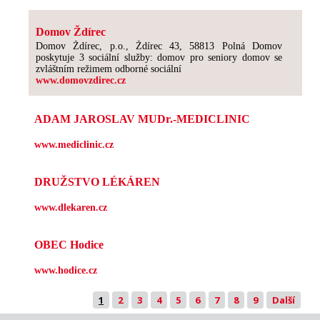
Domov Ždírec
Domov Ždírec, p.o., Ždírec 43, 58813 Polná Domov
poskytuje 3 sociální služby: domov pro seniory domov se
zvláštním režimem odborné sociální
www.domovzdirec.cz
ADAM JAROSLAV MUDr.-MEDICLINIC
www.mediclinic.cz
DRUŽSTVO LÉKÁREN
www.dlekaren.cz
OBEC Hodice
www.hodice.cz
1
2
3
4
5
6
7
8
9
Další