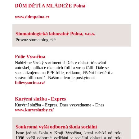
DŮM DĚTÍ A MLÁDEŽE Polná
www.ddmpolna.cz
Stomatologická laboratoř Polná, v.o.s.
Provoz stomatologické
Fólie Vysočina
Nabízíme široký sortiment služeb v oblasti tónování
autoskel, aplikace okenních fólií a wrap fólií. Dále se
specializujeme na PPF fólie, reklamu, čištění interiérů a
správu billboardů. Naším cílem je poskytnout
folievysocina.cz/
Kurýrní služba - Expres
Kurýrní služba - Expres. Dnes vyzvedneme - Dnes
www.kuryrsluzby.cz/
Soukromá vyšší odborná škola sociální
Jsme jediná škola v Kraji Vysočina, která nabízí od roku
1996 vyšší odborné vzdělání v sociální oblasti a od roku