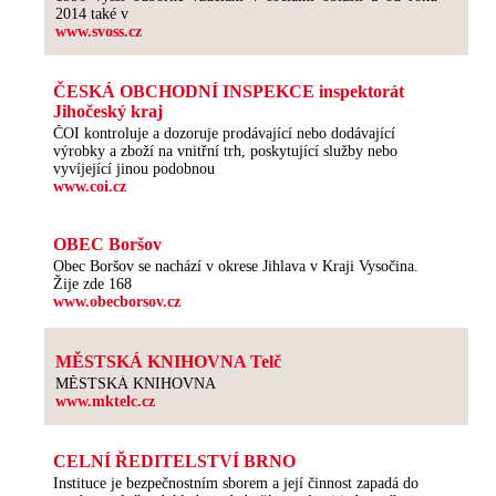
2014 také v
www.svoss.cz
ČESKÁ OBCHODNÍ INSPEKCE inspektorát
Jihočeský kraj
ČOI kontroluje a dozoruje prodávající nebo dodávající
výrobky a zboží na vnitřní trh, poskytující služby nebo
vyvíjející jinou podobnou
www.coi.cz
OBEC Boršov
Obec Boršov se nachází v okrese Jihlava v Kraji Vysočina.
Žije zde 168
www.obecborsov.cz
MĚSTSKÁ KNIHOVNA Telč
MĚSTSKÁ KNIHOVNA
www.mktelc.cz
CELNÍ ŘEDITELSTVÍ BRNO
Instituce je bezpečnostním sborem a její činnost zapadá do