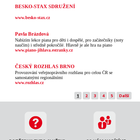
BESKO-STAX SDRUŽENÍ
www.besko-stax.cz
Pavla Brázdová
Nabízím lekce piana pro děti i dospělé, pro začátečníky (noty
naučím) i středně pokročilé. Hlavně je ale hra na piano
www.piano-jihlava.estranky.cz
ČESKÝ ROZHLAS BRNO
Provozování veřejnoprávního rozhlasu pro celou ČR se
samostatnými regionálními
www.rozhlas.cz
1
2
3
4
5
Další