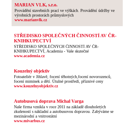
MARIAN VLK, s.r.o.
Provádění stavebních prací ve výškách. Provádění údržby ve
výrobních prostorách průmyslových
www.marianvlk.cz
STŘEDISKO SPOLEČNÝCH ČINNOSTÍ AV ČR-
KNIHKUPECTVÍ
STŘEDISKO SPOLEČNÝCH ČINNOSTÍ AV ČR-
KNIHKUPECTVÍ, Academia - Vaše skutečné
www.academia.cz
Kouzelný objektiv
Fotoateliér v Jihlavě, focení těhotných,focení novorozenců,
focení miminek a dětí. Útulné prostředí, příznivé ceny
www.kouzelnyobjektiv.cz
Autobusová doprava Michal Varga
Naše firma vznikla v roce 2011 na základě dlouholetých
zkušeností s nákladní a autobusovou dopravou. Zabýváme se
mezinárodní a vnitrostátní
www.mivarbus.cz