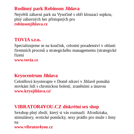
Rodinný park Robinson Jihlava
Největší zábavní park na Vysočině s obří klouzací sopkou,
plný zábavných her přístupných pro
robinsonjihlava.cz
TOVIA s.r.o.
Specializujeme se na koučink, celostní poradenství v oblasti
firemních procesů a strategického managementu (strategické
řízení
www.tovia.cz
Kryocentrum Jihlava
Celotělová kryoterapie v Domě zdraví v Jihlavě pomáhá
stovkám lidí s chronickou bolestí, zraněními a únavou
www.kryojihlava.cz/
VIBRATOR4YOU.CZ diskrétní sex shop
Sexshop plný zboží, který si vás rozmazlí. Afrodiziaka,
stimulátory, erotické pomůcky, sexy prádlo pro muže i ženy
na
www.vibrator4you.cz