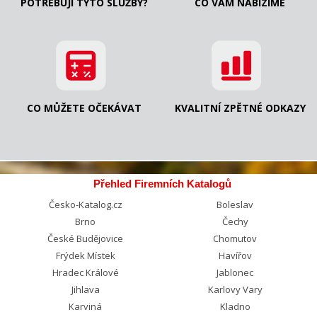
POTŘEBUJI TYTO SLUŽBY?
CO VÁM NABÍZÍME
CO MŮŽETE OČEKÁVAT
KVALITNÍ ZPĚTNÉ ODKAZY
Přehled Firemních Katalogů
Česko-Katalog.cz
Boleslav
Brno
Čechy
České Budějovice
Chomutov
Frýdek Místek
Havířov
Hradec Králové
Jablonec
Jihlava
Karlovy Vary
Karviná
Kladno