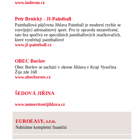
www.indecon.cz
Petr Brnický - JI-Paintball
Paintballová půjčovna Jihlava Paintball je moderní rychle se
rozvíjející adrenalinový sport. Pro ty opravdu nezasvěcené,
tato hra spočívá ve speciálních paintballových značkovačích,
které vystřelují paintballové
www.ji-paintball.cz
OBEC Boršov
Obec Boršov se nachází v okrese Jihlava v Kraji Vysočina.
Žije zde 168
www.obecborsov.cz
ŠEDOVÁ JIŘINA
www.nemovitostijihlava.cz
EUROEASY, s.r.o.
Nabízíme kompletní finanční